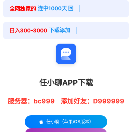
连中1000
全网独家的
下
日入300-3000
任小聊APP下载
服务器：bc999 添加好友：D999999
任小聊（苹果iOS版本）